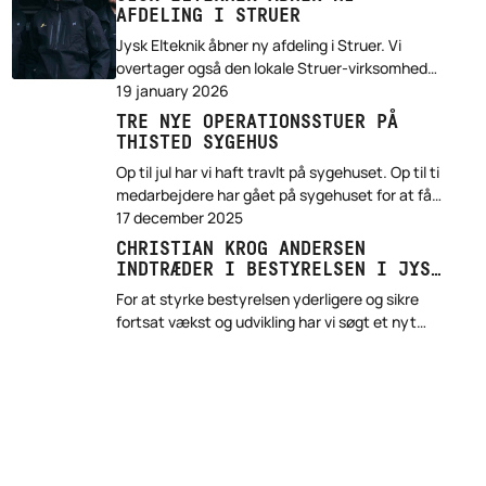
den 29. april.
AFDELING I STRUER
Jysk Elteknik åbner ny afdeling i Struer. Vi
overtager også den lokale Struer-virksomhed
Asp El-forretning og dens medarbejdere. Torben
19 january 2026
Bertelsen bliver leder af afdelingen i Struer.
TRE NYE OPERATIONSSTUER PÅ
THISTED SYGEHUS
Op til jul har vi haft travlt på sygehuset. Op til ti
medarbejdere har gået på sygehuset for at få
tre topmoderne operationsstuer færdige. Nu er
17 december 2025
operationstuerne taget i brug.
CHRISTIAN KROG ANDERSEN
INDTRÆDER I BESTYRELSEN I JYSK
ELTEKNIK A/S
For at styrke bestyrelsen yderligere og sikre
fortsat vækst og udvikling har vi søgt et nyt
medlem, der kan udfordre ledelsen og bidrage
med nye perspektiver.