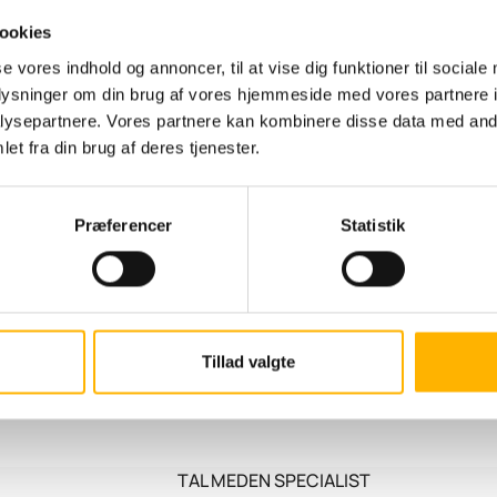
ookies
se vores indhold og annoncer, til at vise dig funktioner til sociale
oplysninger om din brug af vores hjemmeside med vores partnere i
ysepartnere. Vores partnere kan kombinere disse data med andr
et fra din brug af deres tjenester.
eder og offentlige institutioner om valg af
ønsker et uforpligtende tilbud eller har et projekt I
Præferencer
Statistik
Tillad valgte
TAL MED
EN SPECIALIST