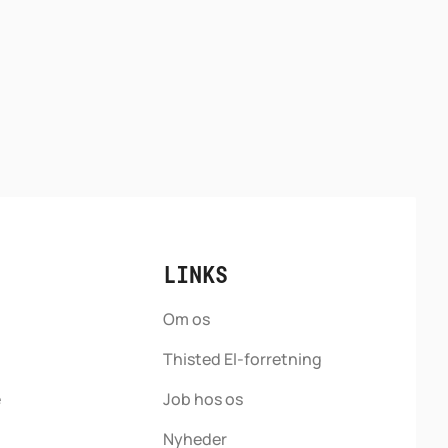
LINKS
Om os
Thisted El-forretning
e
Job hos os
Nyheder