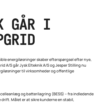
K GÅR I
PGRID
sible energiløsninger skaber efterspørgsel efter nye,
d A/S går Jysk Elteknik A/S og Jesper Stilling nu
iløsninger til virksomheder og offentlige
olcelleanlæg og batterilagring (BESS) – fra indledende
drift. Målet er at sikre kunderne en stabil,