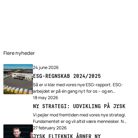
Flere nyheder
24 june 2026
ESG-REGNSKAB 2024/2025
Så er vi klar med vores nye ESG-rapport. ESG-
arbejdet er på én gang nyt for os – og en
selvfølge. Med 50 år på bagen har vi arbejdet
18 may 2026
med at bygge en bæredygtig virksomhed i bred
NY STRATEGI: UDVIKLING PÅ JYSK
forstand i mange år.
Vi pejler mod fremtiden med vores nye strategi.
Fundamentet er og vil altid være mennesker. Nu
sætter vi endnu mere skub på udviklingen. Vi
27 february 2026
præsenterede strategien for alle medarbejdere
JYSK ELTEKNIK ÅBNER NY