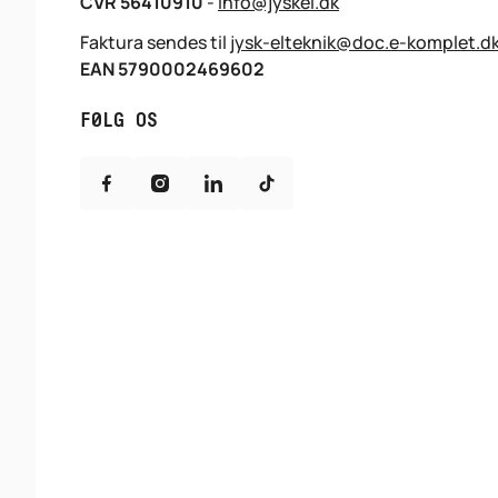
CVR 56410910
-
info@jyskel.dk
Faktura sendes til
jysk-elteknik@doc.e-komplet.d
EAN 5790002469602
FØLG OS