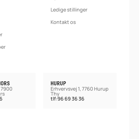
Ledige stillinger
Kontakt os
r
ber
MORS
HURUP
, 7900
Erhvervsvej 1, 7760 Hurup
rs
Thy
66
tlf:
96 69 36 36