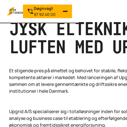
Telefon Døgnvagt
Døgnvagt
31 March 2026
97 92 40 00
JYSK ELTEKNI
LUFTEN MED U
Et stigende pres på elnettet og behovet for stabile, flek
kompetente aktører i markedet. Med lanceringen af Upgri
sammen om at levere gennemtænkte og driftssikre energ
institutioner i hele Danmark.
Upgrid A/S specialiserer sig i totalløsninger inden for s
analyse og business case til etablering og efterfølgende 
økonomisk og fremtidssikret energiforsyning.