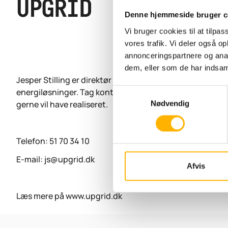
UPGRID
Denne hjemmeside bruger c
Vi bruger cookies til at tilpas
vores trafik. Vi deler også 
annonceringspartnere og anal
dem, eller som de har indsaml
Jesper Stilling er direktør i Upgrid og rådgiver virksomh
energiløsninger. Tag kontakt til Jesper hvis I har en idé, 
Samtykkevalg
gerne vil have realiseret.
Nødvendig
Telefon: 51 70 34 10
E-mail: js@upgrid.dk
Afvis
Læs mere på www.upgrid.dk