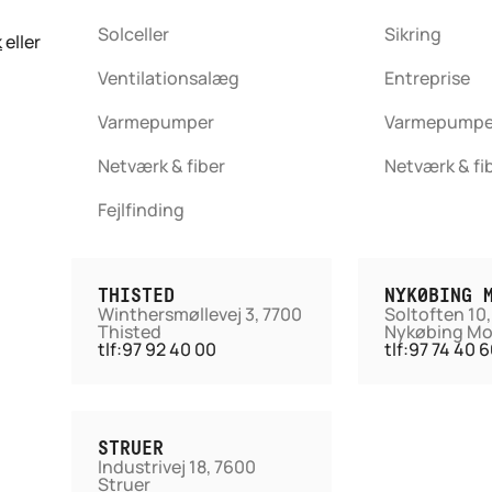
Solceller
Sikring
k
eller
Ventilationsalæg
Entreprise
Varmepumper
Varmepumpe
Netværk & fiber
Netværk & fi
Fejlfinding
THISTED
NYKØBING 
Winthersmøllevej 3, 7700
Soltoften 10
Thisted
Nykøbing Mo
tlf:
97 92 40 00
tlf:
97 74 40 
STRUER
Industrivej 18, 7600
Struer