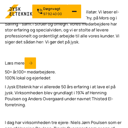
Om Jysk Elteknik
Telefon Døgnvagt
Døgnvagt
Jysk Elteknik er områdets største el-installatør. Vi løser el-
97 92 40 00
opgaver for erhverv, industri og private i Thy, på Mors og i
Salling - samt i Struer og omegn. Vores medarbejdere har
stor erfaring og specialviden, og vi er stolte af levere
professionelt og ordentligt arbejde til alle vores kunder. Vi
siger det sådan her: Vi gør det på jysk.
Læs mere
Læs mere
50+ år.100+ medarbejdere.
100% lokal og ejerledet
I Jysk Elteknik har vi allerede 50 års erfaring i at lave el på
jysk. Virksomheden blev grundlagt i 1974 af Henning
Poulsen og Anders Overgaard under navnet Thisted El-
forretning.
I dag har virksomheden tre ejere: Niels Jørn Poulsen som er