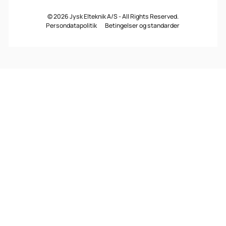
©
2026
Jysk Elteknik A/S - All Rights Reserved.
Persondatapolitik
Betingelser og standarder