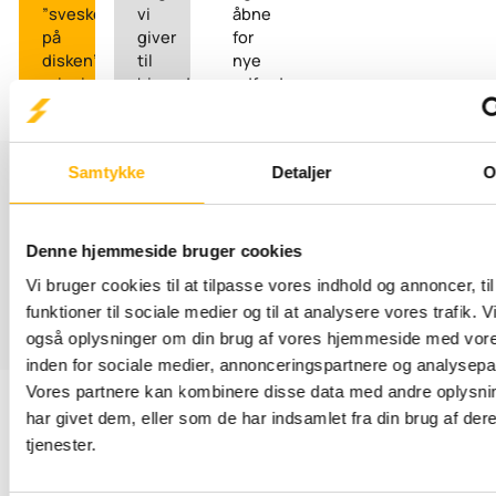
”svesken
vi
åbne
på
giver
for
disken”-
til
nye
princippet
hinanden.
udfordringer.
Job hos Jysk Elteknik
Samtykke
Detaljer
Hvad siger du til at blive vores kollega? Så kommer du med
på holdet hos en virksomhed hvor vi gør vores bedste for at
have en rigtig god hverdag sammen. Vi er stolte af at have
Denne hjemmeside bruger cookies
lynet som rygmærke.
Vi bruger cookies til at tilpasse vores indhold og annoncer, til
funktioner til sociale medier og til at analysere vores trafik. V
Læs om job hos os
også oplysninger om din brug af vores hjemmeside med vore
Læs om job hos os
inden for sociale medier, annonceringspartnere og analysepa
Vores partnere kan kombinere disse data med andre oplysni
har givet dem, eller som de har indsamlet fra din brug af der
VI ER
VI
tjenester.
SPECIALISTER
HJÆLPER
INDENFOR