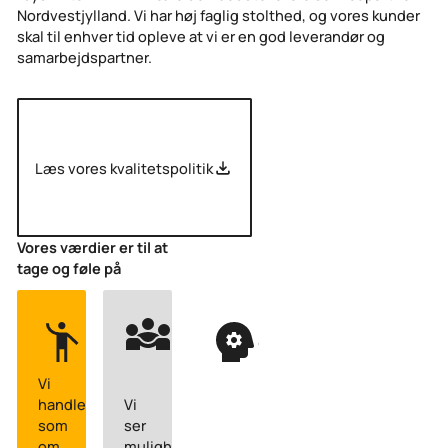
Nordvestjylland. Vi har høj faglig stolthed, og vores kunder
skal til enhver tid opleve at vi er en god leverandør og
samarbejdspartner.
Læs vores kvalitetspolitik
Læs vores kvalitetspolitik
Vores værdier er til at
tage og føle på
ANSVARLIGHED
FAGLIGHED
ENGAGEMENT
&
&
ORDENTLIGHED
NYSGERRIGHED
Vi
handler
Vi
som
ser
om
muligheder