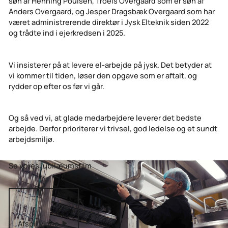
søn af Henning Poulsen, Troels Overgaard som er søn af
Anders Overgaard, og Jesper Dragsbæk Overgaard som har
været administrerende direktør i Jysk Elteknik siden 2022
og trådte ind i ejerkredsen i 2025.
Vi insisterer på at levere el-arbejde på jysk. Det betyder at
vi kommer til tiden, løser den opgave som er aftalt, og
rydder op efter os før vi går.
Og så ved vi, at glade medarbejdere leverer det bedste
arbejde. Derfor prioriterer vi trivsel, god ledelse og et sundt
arbejdsmiljø.
Se vores jubilæumsfilm
Afspil video