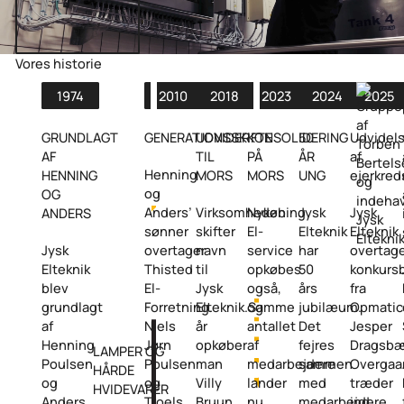
Afspil video
Vores historie
1974
2010
2018
2023
2024
2025
GRUNDLAGT
GENERATIONSSKIFTE
UDVIDER
KONSOLIDERING
50
Udvidel
AF
TIL
PÅ
ÅR
af
Henning
HENNING
MORS
MORS
UNG
ejerkre
og
OG
Anders’
Virksomheden
Nykøbing
Jysk
Jysk
ANDERS
sønner
skifter
El-
Elteknik
Elteknik
Jysk
overtager
navn
service
har
overtag
Elteknik
Thisted
til
opkøbes
50
konkurs
blev
El-
Jysk
også,
års
fra
grundlagt
Forretning.
Elteknik.Samme
og
jubilæum.
Opmatic
af
Niels
år
antallet
Det
Jesper
Henning
Jørn
opkøber
af
fejres
Dragsb
LAMPER OG
Poulsen
Poulsen
man
medarbejdere
sammen
Overgaa
HÅRDE
og
og
Villy
lander
med
træder
HVIDEVARER
Anders
Troels
Bruun
nu
medarbejdere,
ind