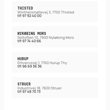
THISTED
Winthersmøllevej 3, 7700 Thisted
tlf:
97 92 40 00
NYKØBING MORS
Soltoften 10, 7900 Nykøbing Mors
tlf:
97 74 40 66
HURUP
Erhvervsvej 1, 7760 Hurup Thy
tlf:
96 69 36 36
STRUER
Industrivej 18, 7600 Struer
tlf:
97 48 70 73