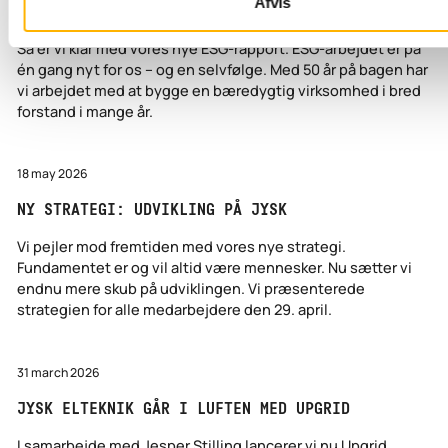
Afvis
ESG-REGNSKAB 2024/2025
Så er vi klar med vores nye ESG-rapport. ESG-arbejdet er på
én gang nyt for os – og en selvfølge. Med 50 år på bagen har
vi arbejdet med at bygge en bæredygtig virksomhed i bred
forstand i mange år.
18 may 2026
Ny strategi: Udvikling på Jysk
NY STRATEGI: UDVIKLING PÅ JYSK
Vi pejler mod fremtiden med vores nye strategi.
Fundamentet er og vil altid være mennesker. Nu sætter vi
endnu mere skub på udviklingen. Vi præsenterede
strategien for alle medarbejdere den 29. april.
31 march 2026
Jysk Elteknik går i luften med Upgrid
JYSK ELTEKNIK GÅR I LUFTEN MED UPGRID
I samarbejde med Jesper Stilling lancerer vi nu Upgrid.