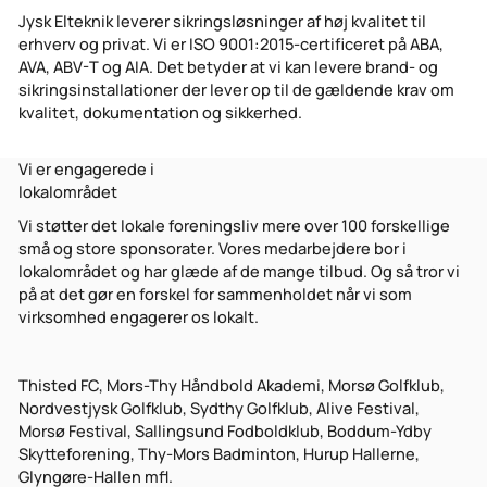
Jysk Elteknik leverer sikringsløsninger af høj kvalitet til
erhverv og privat. Vi er ISO 9001:2015-certificeret på ABA,
AVA, ABV-T og AIA. Det betyder at vi kan levere brand- og
sikringsinstallationer der lever op til de gældende krav om
kvalitet, dokumentation og sikkerhed.
Vi er engagerede i
lokalområdet
Vi støtter det lokale foreningsliv mere over 100 forskellige
små og store sponsorater. Vores medarbejdere bor i
lokalområdet og har glæde af de mange tilbud. Og så tror vi
på at det gør en forskel for sammenholdet når vi som
virksomhed engagerer os lokalt.
Thisted FC, Mors-Thy Håndbold Akademi, Morsø Golfklub,
Nordvestjysk Golfklub, Sydthy Golfklub, Alive Festival,
Morsø Festival, Sallingsund Fodboldklub, Boddum-Ydby
Skytteforening, Thy-Mors Badminton, Hurup Hallerne,
Glyngøre-Hallen mfl.