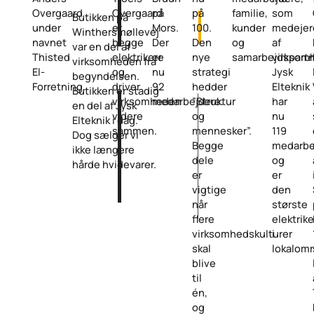
Overgaard
Overgaard
på
på
familie,
som
Butikken på
under
er
Mors.
100.
kunder
medejer
Winthersmøllevej
navnet
begge
Der
Den
og
af
var en del af
Thisted
elektrikere
er
nye
samarbejdspartn
virksom
virksomheden fra
El-
og
nu
strategi
Jysk
begyndelsen.
Forretning.
driver
92
hedder
Elteknik
Butikken er stadig
virksomheden
medarbejdere.
”Struktur
har
en del af Jysk
videre
og
nu
Elteknik i dag.
sammen.
mennesker”.
119
Dog sælger vi
Begge
medarbe
ikke længere
dele
og
hårde hvidevarer.
er
er
vigtige
den
når
største
flere
elektrik
virksomhedskulturer
i
skal
lokalomr
blive
til
én,
og