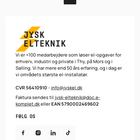
Footer
Vi er +100 medarbejdere som løser el-opgaver for
erhverv, industri og private i Thy, på Mors og i
Salling. Vi har mere end 50 års erfaring, og i dag er
vi områdets største el-installatør.
CVR 56410910
-
info@jyskel.dk
Faktura sendes til
jysk-elteknik@doc.e-
komplet.dk
eller
EAN 5790002469602
FØLG OS